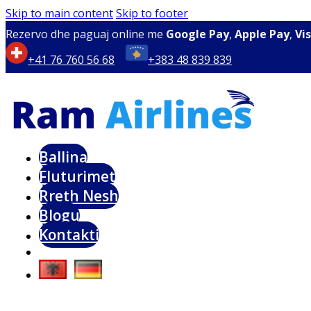
Skip to main content
Skip to footer
Rezervo dhe paguaj online me
Google Pay
,
Apple Pay
,
Vi
+41 76 760 56 68
+383 48 839 839
Ballina
Fluturimet
Rreth Nesh
Blogu
Kontakti